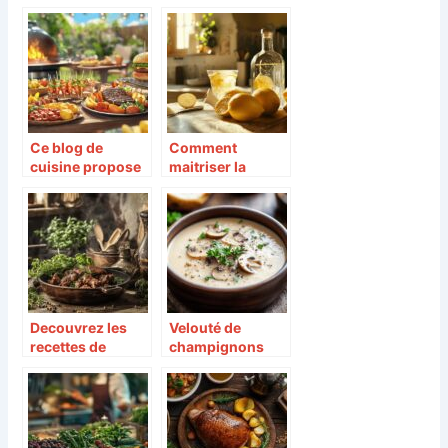
mettre dans une
quelles sont les
centrifugeuse ?
différences entre
truffes noires et
truffes blanches
?
Ce blog de
Comment
cuisine propose
maitriser la
des recettes
recette du
innovantes pour
limoncello
sublimer votre
maison etape par
barbecue
etape
Decouvrez les
Velouté de
recettes de
champignons
cuisine
Thermomix : la
traditionnelle
recette express
avec le bison
pour les soirs de
comme
pluie
ingredient phare