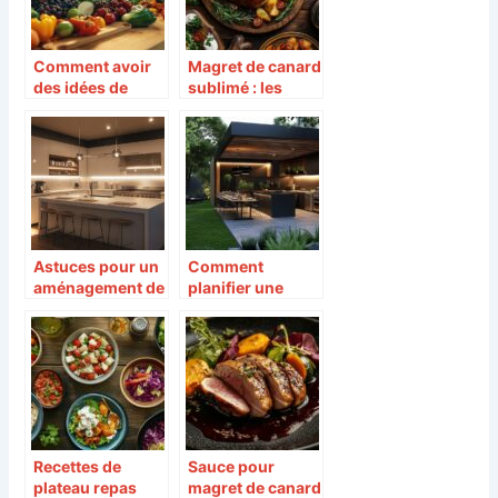
Comment avoir
Magret de canard
des idées de
sublimé : les
recettes de
meilleurs
cuisine
accompagnemen
originales pour
ts fruités du
chaque repas
Manoir Henri IV
Astuces pour un
Comment
aménagement de
planifier une
cuisine optimisé
création de
et fonctionnel
cuisine
extérieure clé en
main pour un
jardin
contemporain
Recettes de
Sauce pour
plateau repas
magret de canard