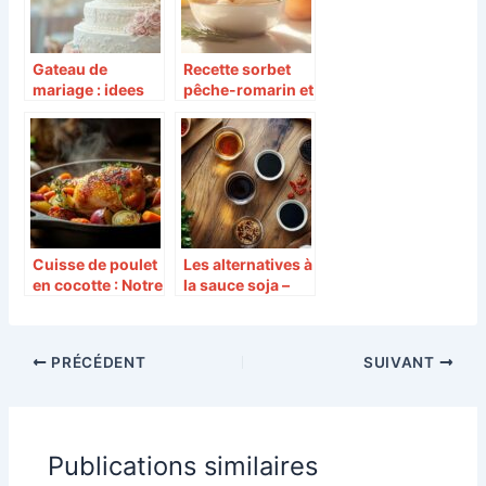
Gateau de
Recette sorbet
mariage : idees
pêche-romarin et
de decoration
tuiles
avec des fleurs
croustillantes
fraiches selon
facile : la
votre theme de
fraîcheur de l’été
mariage
en dessert
Cuisse de poulet
Les alternatives à
en cocotte : Notre
la sauce soja –
recette
saveurs sucrées
moelleuse pour
salées : solutions
un repas réussi
économiques
PRÉCÉDENT
SUIVANT
pour votre
cuisine
Publications similaires