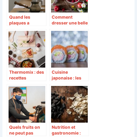
Quand les
Comment
plaques a
dresser une belle
induction
table d’été ?
s’invitent a la
cuisine !
Thermomix : des
Cuisine
recettes
japonaise : les
créatives pour
produits à ne pas
émerveiller vos
manquer
papilles
Quels fruits on
Nutrition et
ne peut pas
gastronomie :