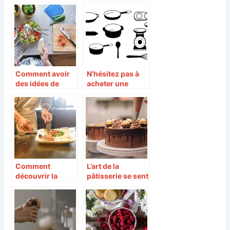
Comment avoir
N’hésitez pas à
des idées de
acheter une
repas ?
nouvelle gamme
de batteries de
cuisine
Comment
L’art de la
découvrir la
pâtisserie se sent
cuisine à l’échelle
jusqu’à la texture
mondiale ?
du gâteau