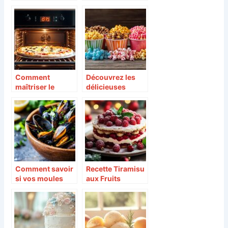
bien-pensé et
: trouvez
facile : solutions
l’accompagneme
nutritives pour
nt parfait avec un
étudiants
risotto crémeux
aux
champignons
Comment
Découvrez les
maîtriser le
délicieuses
temps et la
options de pop-
température
corn et bonbons
idéals pour une
pour vos
pizza au four
événements
électrique selon
les garnitures
Comment savoir
Recette Tiramisu
si vos moules
aux Fruits
sont propres à la
Rouges pour
consommation
Noël – Dessert
Festif : la touche
originale de votre
réveillon