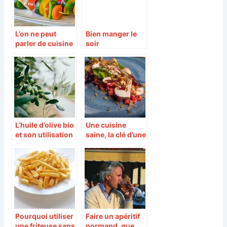
L’on ne peut
Bien manger le
parler de cuisine
soir
sans parler
d’alimentation
saine
L’huile d’olive bio
Une cuisine
et son utilisation
saine, la clé d’une
en cuisine
bonne
performance
Pourquoi utiliser
Faire un apéritif
une friteuse sans
normand, que