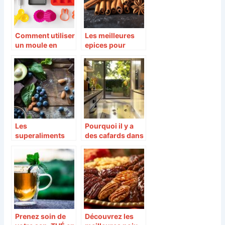
Comment utiliser
Les meilleures
un moule en
epices pour
silicone ?
poisson : Un
voyage gustatif
en bord de mer
Les
Pourquoi il y a
superaliments
des cafards dans
qui boostent la
ma cuisine ?
santé mentale :
mythes et
réalités
Prenez soin de
Découvrez les