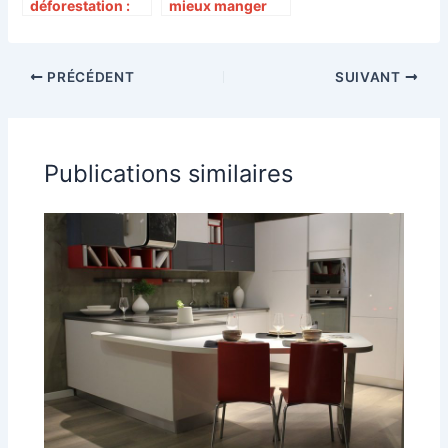
déforestation :
mieux manger
analyse de
sans gaspiller
l’empreinte
environnemental
PRÉCÉDENT
SUIVANT
e d’un
superaliment
Publications similaires