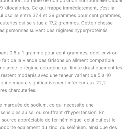
abrication. La table de composition nutritionnelle Ciqual
 kilocalories. Ce qui frappe immédiatement, c’est la
ui oscille entre 37,4 et 39 grammes pour cent grammes,
uteries qui se situe à 17,2 grammes. Cette richesse
 les personnes suivant des régimes hyperprotéinés
ment 0,6 à 1 gramme pour cent grammes, dont environ
 fait de la viande des Grisons un aliment compatible
me avec le régime cétogène qui limite drastiquement les
 restent modérés avec une teneur variant de 5 à 10
 qui demeure significativement inférieur aux 22,2
es charcuteries.
e marquée de sodium, ce qui nécessite une
nsibles au sel ou souffrant d’hypertension. En
source appréciable de fer héminique, celui qui est le
 apporte également du zinc, du sélénium, ainsi que des