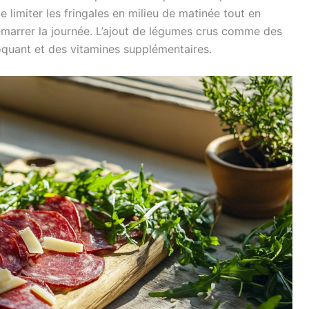
 limiter les fringales en milieu de matinée tout en
démarrer la journée. L’ajout de légumes crus comme des
oquant et des vitamines supplémentaires.