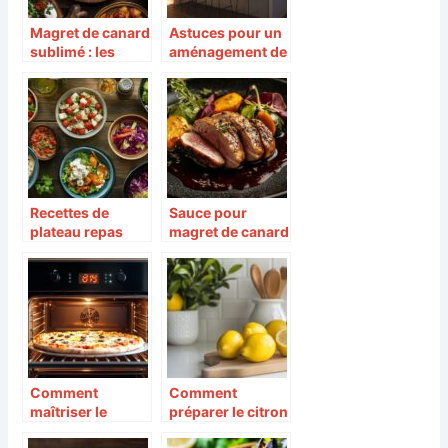
Magret de canard
Astuces pour un
sublimé : les
aménagement de
meilleurs
cuisine optimisé
accompagnemen
et fonctionnel
ts fruités du
Manoir Henri IV
Recettes de
Sauce pour
plateau repas
magret de canard
bien-pensé et
: trouvez
facile : solutions
l’accompagneme
nutritives pour
nt parfait avec un
étudiants
risotto crémeux
aux
champignons
Comment
Comment
maîtriser le
préparer le citron
temps et la
confit sucré en