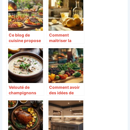
des confitures
truffes noires et
faites maison :
truffes blanches
comment faire ?
?
Ce blog de
Comment
cuisine propose
maitriser la
des recettes
recette du
innovantes pour
limoncello
sublimer votre
maison etape par
barbecue
etape
Velouté de
Comment avoir
champignons
des idées de
Thermomix : la
recettes de
recette express
cuisine
pour les soirs de
originales pour
pluie
chaque repas