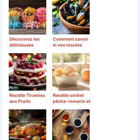
température
quelques étapes
idéals pour une
simples
pizza au four
électrique selon
les garnitures
Découvrez les
Comment savoir
délicieuses
si vos moules
options de pop-
sont propres à la
corn et bonbons
consommation
pour vos
événements
Recette Tiramisu
Recette sorbet
aux Fruits
pêche-romarin et
Rouges pour
tuiles
Noël – Dessert
croustillantes
Festif : la touche
facile : la
originale de votre
fraîcheur de l’été
réveillon
en dessert