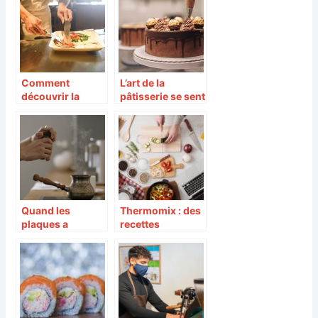
cuisine
Comment
L’art de la
découvrir la
pâtisserie se sent
cuisine à l’échelle
jusqu’à la texture
mondiale ?
du gâteau
Quand les
Thermomix : des
plaques a
recettes
induction
créatives pour
s’invitent a la
émerveiller vos
cuisine !
papilles