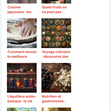
Cuisine
Quels fruits on
japonaise : les
ne peut pas
produits à ne pas
mettre dans une
manquer
centrifugeuse ?
Comment choisir
Voyage culinaire
la meilleure
: découvrez des
farine pour pâte à
recettes et
pizza
tendances pour
enrichir votre
quotidien
L’équilibre acido-
Nutrition et
basique : la clé
gastronomie :
pour la
quelles sont les
Conservation
différences entre