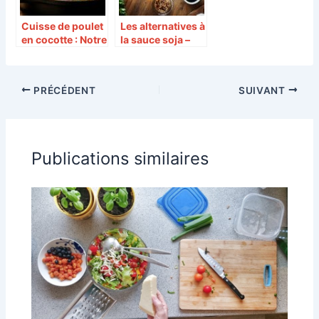
Cuisse de poulet
Les alternatives à
en cocotte : Notre
la sauce soja –
recette
saveurs sucrées
moelleuse pour
salées : solutions
un repas réussi
économiques
PRÉCÉDENT
SUIVANT
pour votre
cuisine
Publications similaires