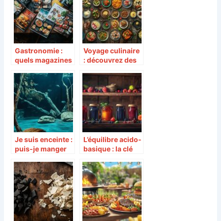
Gastronomie :
Voyage culinaire
quels magazines
: découvrez des
papier sont les
recettes et
meilleurs
tendances pour
enrichir votre
quotidien
Je suis enceinte :
L’équilibre acido-
puis-je manger
basique : la clé
du magret de
pour la
canard ? Guide
Conservation
complet de
des confitures
cuisson
faites maison :
sécuritaire
comment faire ?