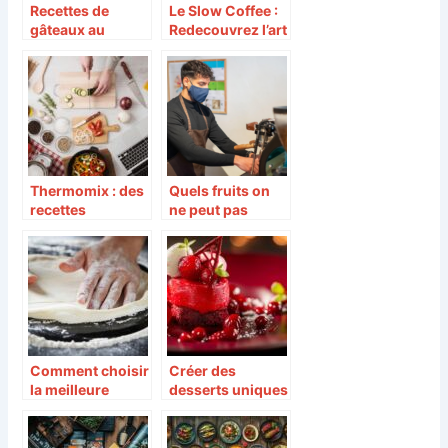
Recettes de
Le Slow Coffee :
gâteaux au
Redecouvrez l’art
chocolat de
de savourer
grands pâtissiers
votre tasse de
cafe
Thermomix : des
Quels fruits on
recettes
ne peut pas
créatives pour
mettre dans une
émerveiller vos
centrifugeuse ?
papilles
Comment choisir
Créer des
la meilleure
desserts uniques
farine pour pâte à
grâce aux décors
pizza
comestibles