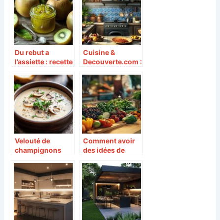
avec le bison
rechauffer la
comme
choucroute deja
ingredient phare
cuite en
preservant ses
aromes
Du rebut a
Cuisine &
l’assiette : recette
Decouverte.com :
de gelee de kiwi
Un blog de
pommes anti-
cuisine ouvert au
gaspi facile et
monde
economique
Velouté de
Comment avoir
champignons
des idées de
Thermomix : la
recettes de
recette express
cuisine
pour les soirs de
originales pour
pluie
chaque repas