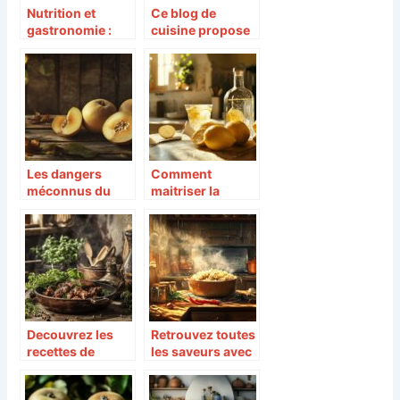
Nutrition et
Ce blog de
gastronomie :
cuisine propose
quelles sont les
des recettes
différences entre
innovantes pour
truffes noires et
sublimer votre
truffes blanches
barbecue
?
Les dangers
Comment
méconnus du
maitriser la
kaki : ces
recette du
légendes
limoncello
asiatiques qui
maison etape par
vous feront
etape
réfléchir
Decouvrez les
Retrouvez toutes
recettes de
les saveurs avec
cuisine
la cuisson au
traditionnelle
four : comment