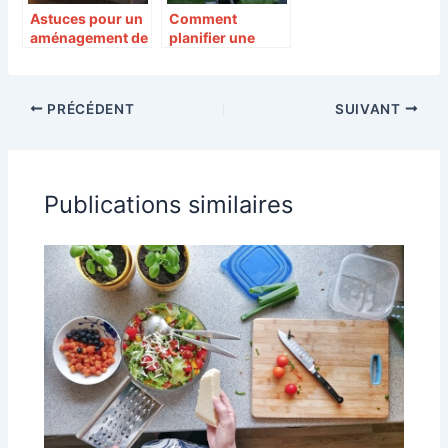
Astuces pour un
Comment
aménagement de
planifier une
cuisine optimisé
création de
et fonctionnel
cuisine
extérieure clé en
PRÉCÉDENT
SUIVANT
main pour un
jardin
contemporain
Publications similaires