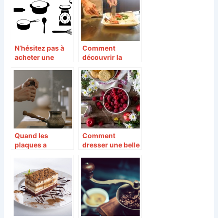
N’hésitez pas à
Comment
acheter une
découvrir la
nouvelle gamme
cuisine à l’échelle
de batteries de
mondiale ?
cuisine
Quand les
Comment
plaques a
dresser une belle
induction
table d’été ?
s’invitent a la
cuisine !